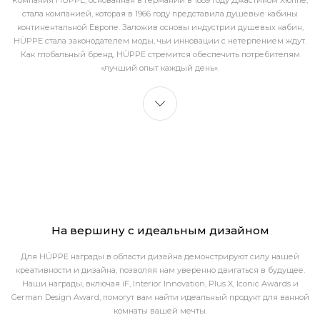
Парк Тентеоглу Рива
Компания HÜPPE, основанная в Германии в 1889 году Джастином Хюппе,
стала компанией, которая в 1966 году представила душевые кабины
континентальной Европе. Заложив основы индустрии душевых кабин,
HÜPPE стала законодателем моды, чьи инновации с нетерпением ждут.
Как глобальный бренд, HÜPPE стремится обеспечить потребителям
«лучший опыт каждый день».
На вершину с идеальным дизайном
Для HÜPPE награды в области дизайна демонстрируют силу нашей
креативности и дизайна, позволяя нам уверенно двигаться в будущее.
Наши награды, включая iF, Interior Innovation, Plus X, Iconic Awards и
German Design Award, помогут вам найти идеальный продукт для ванной
комнаты вашей мечты.