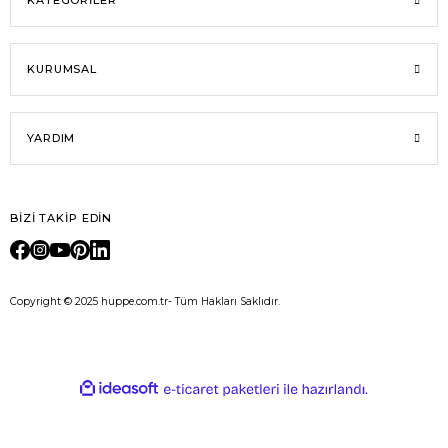
KATEGORİLER
KURUMSAL
YARDIM
BİZİ TAKİP EDİN
Copyright © 2025 huppe.com.tr- Tüm Hakları Saklıdır.
E-Ticaret
ideasoft
ile
e-
hazırlandı.
ticaret
paketleri