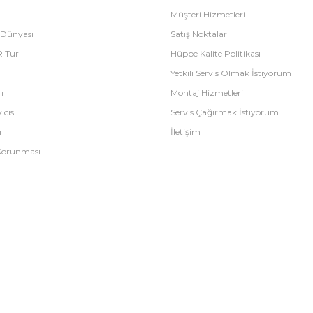
Müşteri Hizmetleri
 Dünyası
Satış Noktaları
R Tur
Hüppe Kalite Politikası
Yetkili Servis Olmak İstiyorum
ı
Montaj Hizmetleri
ıcısı
Servis Çağırmak İstiyorum
ı
İletişim
n Korunması
E-Ticaret