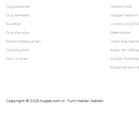
Duşakabinler
Hakkımızda
Duş Tekneleri
Hüppe Tasarım
Küvetler
Unicera 2025 V
Duş Kanalları
Referanslar
Banyo Aksesuarları
İnsan Kaynaklar
İnovasyonlar
Kalıcı Veri Saklay
Yeni Ürünler
Gizlilik Politikas
Kişisel Verileri
Copyright © 2025 huppe.com.tr- Tüm Hakları Saklıdır.