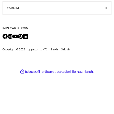
YARDIM
BİZİ TAKİP EDİN
Copyright © 2025 huppe.com.tr- Tüm Hakları Saklıdır.
E-Ticaret
ideasoft
ile
e-
hazırlandı.
ticaret
paketleri