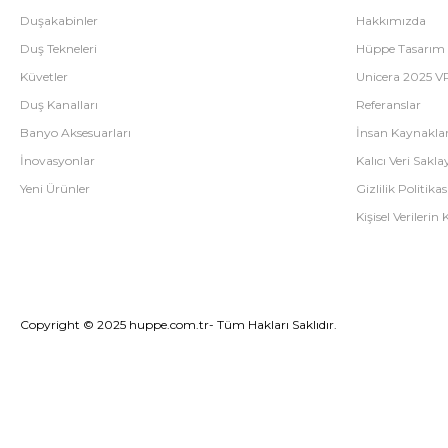
Duşakabinler
Hakkımızda
Duş Tekneleri
Hüppe Tasarım
Küvetler
Unicera 2025 V
Duş Kanalları
Referanslar
Banyo Aksesuarları
İnsan Kaynaklar
İnovasyonlar
Kalıcı Veri Saklay
Yeni Ürünler
Gizlilik Politikas
Kişisel Verileri
Copyright © 2025 huppe.com.tr- Tüm Hakları Saklıdır.