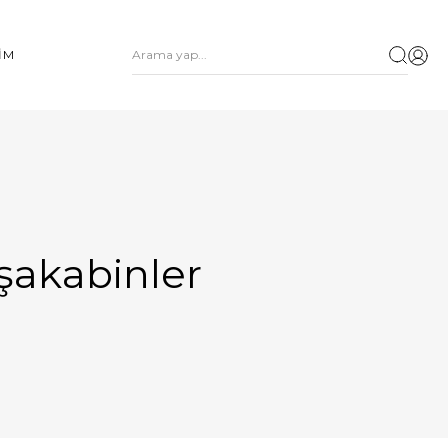
ŞİM
uşakabinler