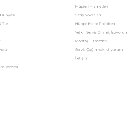
Müşteri Hizmetleri
 Dünyası
Satış Noktaları
R Tur
Hüppe Kalite Politikası
Yetkili Servis Olmak İstiyorum
ı
Montaj Hizmetleri
ıcısı
Servis Çağırmak İstiyorum
ı
İletişim
n Korunması
E-Ticaret