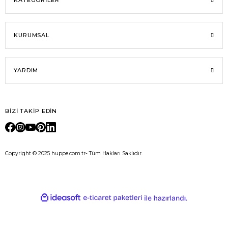
KATEGORİLER
KURUMSAL
YARDIM
BİZİ TAKİP EDİN
Copyright © 2025 huppe.com.tr- Tüm Hakları Saklıdır.
E-Ticaret
ideasoft
ile
e-
hazırlandı.
ticaret
paketleri