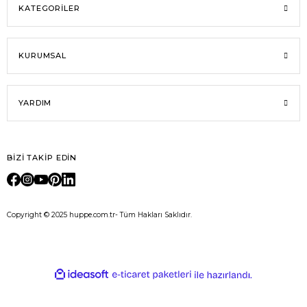
KATEGORİLER
KURUMSAL
YARDIM
BİZİ TAKİP EDİN
Copyright © 2025 huppe.com.tr- Tüm Hakları Saklıdır.
E-Ticaret
ideasoft
ile
e-
hazırlandı.
ticaret
paketleri