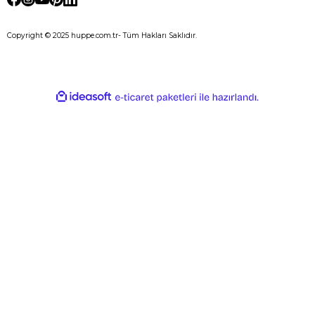
Copyright © 2025 huppe.com.tr- Tüm Hakları Saklıdır.
E-Ticaret
ideasoft
ile
e-
hazırlandı.
ticaret
paketleri