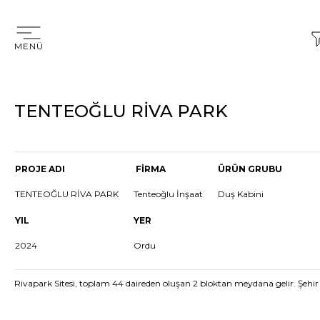
MENÜ
TENTEOĞLU RİVA PARK
PROJE ADI
FİRMA
ÜRÜN GRUBU
TENTEOĞLU RİVA PARK
Tenteoğlu İnşaat
Duş Kabini
YIL
YER
2024
Ordu
Rivapark Sitesi, toplam 44 daireden oluşan 2 bloktan meydana gelir. Şehi