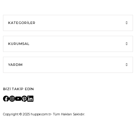
Deneyimini Paylaş
KATEGORİLER
KURUMSAL
YARDIM
BİZİ TAKİP EDİN
Copyright © 2025 huppe.com.tr- Tüm Hakları Saklıdır.
E-Ticaret