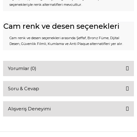
seçenekleriyle renk alternatifleri mevcuttur.
Cam renk ve desen seçenekleri
Cam renk ve desen seçenekleri arasında Şeffaf, Bronz Füme, Dijital
Desen, Güvenlik Filmli, Kumlama ve Anti Plaque alternatifleri yer alır.
Yorumlar (0)
Soru & Cevap
Bu ürüne ilk yorumu siz yapın!
Alışveriş Deneyimi
Yorum Yaz
Ürün hakkında henüz soru sorulmamış.
Soru Sor
Sitemize ilk yorumu siz yapın!