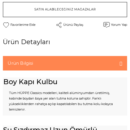
SATIN ALABİLECEĞİNİZ MAĞAZALAR
Ürünü Paylaş
Yorum Yap
Ürün Detayları
Ürün Bilgisi
Boy Kapı Kulbu
Tüm HÜPPE Classics modelleri, kaliteli alüminyumdan üretilmiş,
kabinde boydan boya yer alan tutma koluna sahiptir. Farklı
yüksekliklerden rahatça açılıp kapatılabilen bu tutma kolu kolayca
temizlenir.
Su Sızdırmaz Uzun Ömürlü