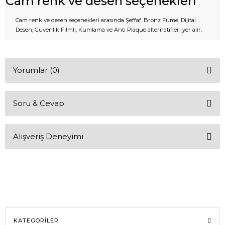
Cam renk ve desen seçenekleri
Cam renk ve desen seçenekleri arasında Şeffaf, Bronz Füme, Dijital
Desen, Güvenlik Filmli, Kumlama ve Anti Plaque alternatifleri yer alır.
Yorumlar (0)
Soru & Cevap
Bu ürüne ilk yorumu siz yapın!
Alışveriş Deneyimi
Yorum Yaz
Ürün hakkında henüz soru sorulmamış.
Soru Sor
Sitemize ilk yorumu siz yapın!
Deneyimini Paylaş
KATEGORİLER