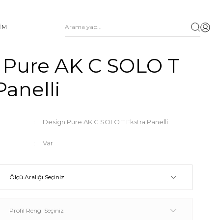
ŞİM
 Pure AK C SOLO T
Panelli
Design Pure AK C SOLO T Ekstra Panelli
Var