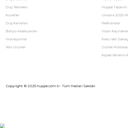
Duş Tekneleri
Hüppe Tasarım
Küvetler
Unicera 2025 V
Duş Kanalları
Referanslar
Banyo Aksesuarları
İnsan Kaynaklar
İnovasyonlar
Kalıcı Veri Saklay
Yeni Ürünler
Gizlilik Politikas
Kişisel Verileri
Copyright © 2025 huppe.com.tr- Tüm Hakları Saklıdır.