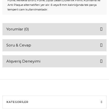
Füme, Reflekte Bronz Füme, Dijital Desen,Güvenlik Filmli, Kumlama ve
Anti Plaque alternatifleri yer alır. 6 veya 8 mm kalınlığında tek parça
temperli cam kullanılmaktadır.
Yorumlar (0)
Soru & Cevap
Bu ürüne ilk yorumu siz yapın!
Alışveriş Deneyimi
Yorum Yaz
Ürün hakkında henüz soru sorulmamış.
Soru Sor
Sitemize ilk yorumu siz yapın!
Deneyimini Paylaş
KATEGORİLER