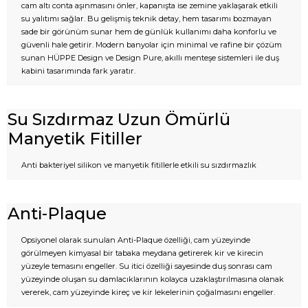
cam altı conta aşınmasını önler, kapanışta ise zemine yaklaşarak etkili
su yalıtımı sağlar. Bu gelişmiş teknik detay, hem tasarımı bozmayan
sade bir görünüm sunar hem de günlük kullanımı daha konforlu ve
güvenli hale getirir. Modern banyolar için minimal ve rafine bir çözüm
sunan HÜPPE Design ve Design Pure, akıllı menteşe sistemleri ile duş
kabini tasarımında fark yaratır.
Su Sızdırmaz Uzun Ömürlü
Manyetik Fitiller
Anti bakteriyel silikon ve manyetik fitillerle etkili su sızdırmazlık
Anti-Plaque
Opsiyonel olarak sunulan Anti-Plaque özelliği, cam yüzeyinde
görülmeyen kimyasal bir tabaka meydana getirerek kir ve kirecin
yüzeyle temasını engeller. Su itici özelliği sayesinde duş sonrası cam
yüzeyinde oluşan su damlacıklarının kolayca uzaklaştırılmasına olanak
vererek, cam yüzeyinde kireç ve kir lekelerinin çoğalmasını engeller.