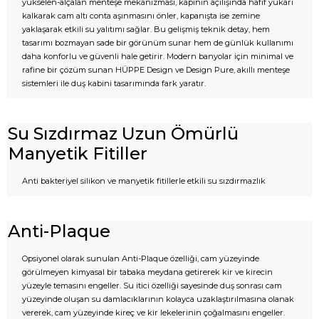
yükselen-alçalan menteşe mekanizması, kapının açılışında hafif yukarı
kalkarak cam altı conta aşınmasını önler, kapanışta ise zemine
yaklaşarak etkili su yalıtımı sağlar. Bu gelişmiş teknik detay, hem
tasarımı bozmayan sade bir görünüm sunar hem de günlük kullanımı
daha konforlu ve güvenli hale getirir. Modern banyolar için minimal ve
rafine bir çözüm sunan HÜPPE Design ve Design Pure, akıllı menteşe
sistemleri ile duş kabini tasarımında fark yaratır.
Su Sızdırmaz Uzun Ömürlü
Manyetik Fitiller
Anti bakteriyel silikon ve manyetik fitillerle etkili su sızdırmazlık
Anti-Plaque
Opsiyonel olarak sunulan Anti-Plaque özelliği, cam yüzeyinde
görülmeyen kimyasal bir tabaka meydana getirerek kir ve kirecin
yüzeyle temasını engeller. Su itici özelliği sayesinde duş sonrası cam
yüzeyinde oluşan su damlacıklarının kolayca uzaklaştırılmasına olanak
vererek, cam yüzeyinde kireç ve kir lekelerinin çoğalmasını engeller.