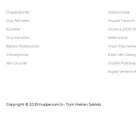
Duşakabinler
Hakkımızda
Duş Tekneleri
Hüppe Tasarım
Küvetler
Unicera 2025 V
Duş Kanalları
Referanslar
Banyo Aksesuarları
İnsan Kaynaklar
İnovasyonlar
Kalıcı Veri Saklay
Yeni Ürünler
Gizlilik Politikas
Kişisel Verileri
Copyright © 2025 huppe.com.tr- Tüm Hakları Saklıdır.