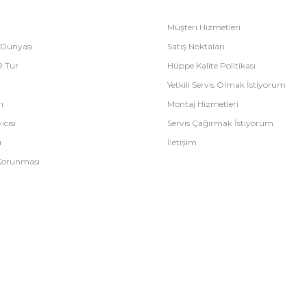
Müşteri Hizmetleri
 Dünyası
Satış Noktaları
R Tur
Hüppe Kalite Politikası
Yetkili Servis Olmak İstiyorum
ı
Montaj Hizmetleri
ıcısı
Servis Çağırmak İstiyorum
ı
İletişim
n Korunması
E-Ticaret