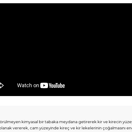
rülmeyen kimyasal bir tabaka meydana getirerek kir ve kirecin yüzeyle
olanak vererek, cam yüzeyinde kireç ve kir lekelerinin çoğalmasını en