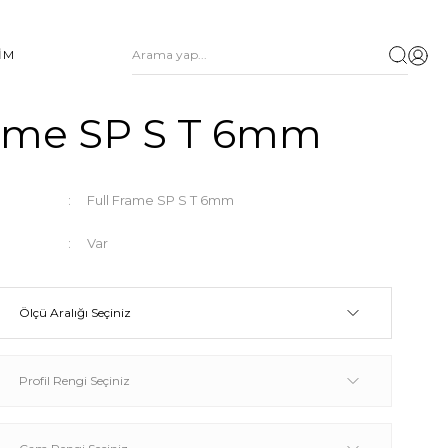
ŞİM
rame SP S T 6mm
Full Frame SP S T 6mm
Var