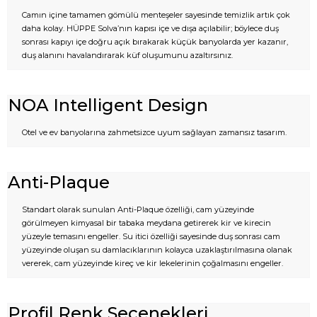
Camın içine tamamen gömülü menteşeler sayesinde temizlik artık çok
daha kolay. HÜPPE Solva’nın kapısı içe ve dışa açılabilir; böylece duş
sonrası kapıyı içe doğru açık bırakarak küçük banyolarda yer kazanır,
duş alanını havalandırarak küf oluşumunu azaltırsınız.
NOA Intelligent Design
Otel ve ev banyolarına zahmetsizce uyum sağlayan zamansız tasarım.
Anti-Plaque
Standart olarak sunulan Anti-Plaque özelliği, cam yüzeyinde
görülmeyen kimyasal bir tabaka meydana getirerek kir ve kirecin
yüzeyle temasını engeller. Su itici özelliği sayesinde duş sonrası cam
yüzeyinde oluşan su damlacıklarının kolayca uzaklaştırılmasına olanak
vererek, cam yüzeyinde kireç ve kir lekelerinin çoğalmasını engeller.
Profil Renk Seçenekleri