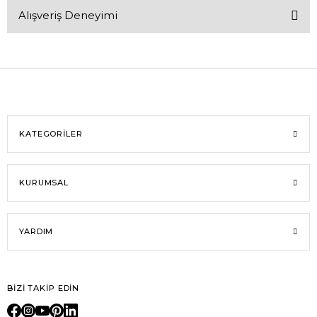
Alışveriş Deneyimi
Yorum Yaz
Ürün hakkında henüz soru sorulmamış.
Soru Sor
Sitemize ilk yorumu siz yapın!
Deneyimini Paylaş
KATEGORİLER
KURUMSAL
YARDIM
BİZİ TAKİP EDİN