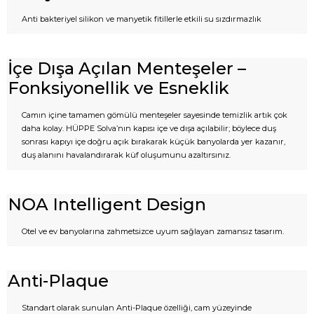
Anti bakteriyel silikon ve manyetik fitillerle etkili su sızdırmazlık
İçe Dışa Açılan Menteşeler –
Fonksiyonellik ve Esneklik
Camın içine tamamen gömülü menteşeler sayesinde temizlik artık çok
daha kolay. HÜPPE Solva’nın kapısı içe ve dışa açılabilir; böylece duş
sonrası kapıyı içe doğru açık bırakarak küçük banyolarda yer kazanır,
duş alanını havalandırarak küf oluşumunu azaltırsınız.
NOA Intelligent Design
Otel ve ev banyolarına zahmetsizce uyum sağlayan zamansız tasarım.
Anti-Plaque
Standart olarak sunulan Anti-Plaque özelliği, cam yüzeyinde