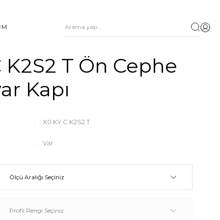
ŞİM
C K2S2 T Ön Cephe
yar Kapı
X0 KY C K2S2 T
Var