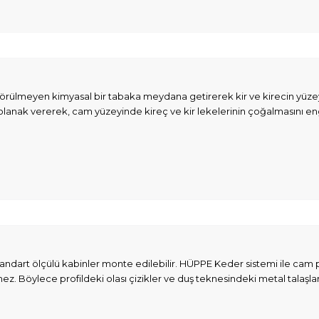
rülmeyen kimyasal bir tabaka meydana getirerek kir ve kirecin yüzeyle
olanak vererek, cam yüzeyinde kireç ve kir lekelerinin çoğalmasını en
andart ölçülü kabinler monte edilebilir. HÜPPE Keder sistemi ile cam 
ez. Böylece profildeki olası çizikler ve duş teknesindeki metal talaş