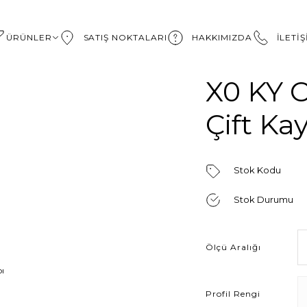
ÜRÜNLER
SATIŞ NOKTALARI
HAKKIMIZDA
İLETİ
X0 KY 
Çift Ka
Stok Kodu
Stok Durumu
Ölçü Aralığı
Profil Rengi