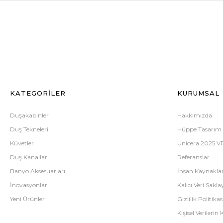
KATEGORİLER
KURUMSAL
Duşakabinler
Hakkımızda
Duş Tekneleri
Hüppe Tasarım
Küvetler
Unicera 2025 V
Duş Kanalları
Referanslar
Banyo Aksesuarları
İnsan Kaynaklar
İnovasyonlar
Kalıcı Veri Saklay
Yeni Ürünler
Gizlilik Politikas
Kişisel Verileri