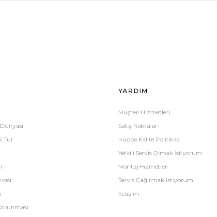
Ürün hakkında henüz soru sorulmamış.
Bu ürüne ilk yorumu siz yapın!
Sitemize ilk yorumu siz yapın!
Deneyimini Paylaş
Yorum Yaz
Soru Sor
YARDIM
Müşteri Hizmetleri
 Dünyası
Satış Noktaları
R Tur
Hüppe Kalite Politikası
Yetkili Servis Olmak İstiyorum
ı
Montaj Hizmetleri
ıcısı
Servis Çağırmak İstiyorum
ı
İletişim
n Korunması