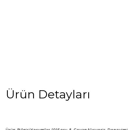
Ürün Detayları
Ürün Bilgisi
Yorumlar (0)
Soru & Cevap
Alışveriş Deneyimi